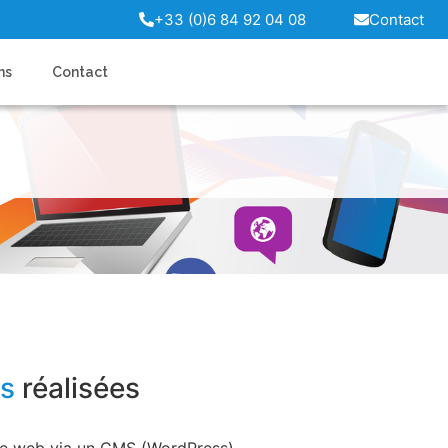
+33 (0)6 84 92 04 08
Contact
ns
Contact
ns
réalisées