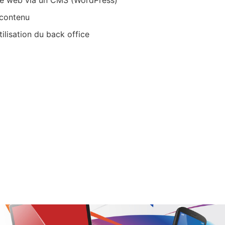
te web via un CMS (WordPress)
 contenu
tilisation du back office