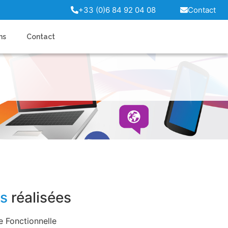
+33 (0)6 84 92 04 08
Contact
ns
Contact
ns
réalisées
e Fonctionnelle