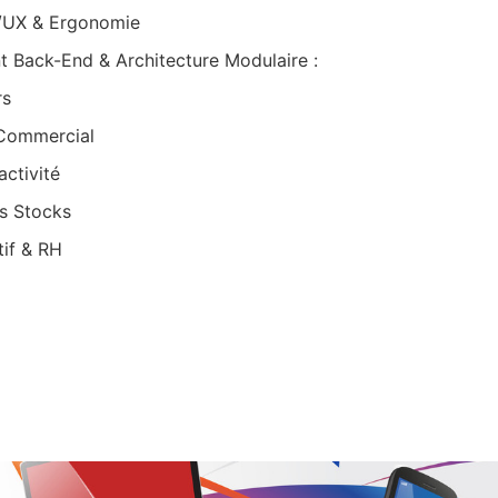
/UX & Ergonomie
 Back-End & Architecture Modulaire :
rs
Commercial
activité
s Stocks
tif & RH